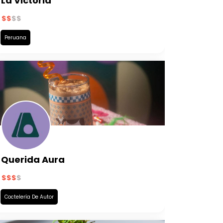
La Victoria
Peruana
Querida Aura
Coctelería De Autor