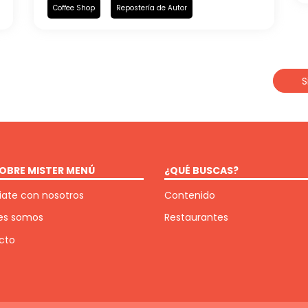
Coffee Shop
Repostería de Autor
S
OBRE MISTER MENÚ
¿QUÉ BUSCAS?
ate con nosotros
Contenido
es somos
Restaurantes
cto