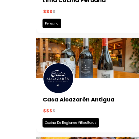
Lima Cocina Peruana
Peruana
Casa Alcazarén Antigua
Cocina De Regiones Viticultoras