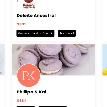
Deleite Ancestral
Gastronomía Maya Tz’utujil
Tradicional
Phillipa & Kai