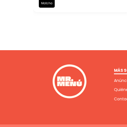
Matcha
MÁS S
Anúnci
Quién
Conta