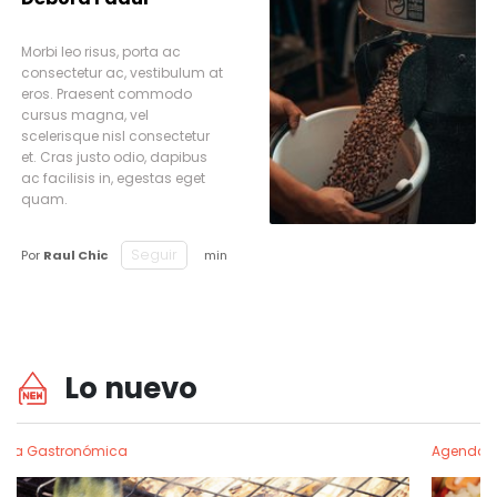
Morbi leo risus, porta ac
consectetur ac, vestibulum at
eros. Praesent commodo
cursus magna, vel
scelerisque nisl consectetur
et. Cras justo odio, dapibus
ac facilisis in, egestas eget
quam.
Seguir
Por
Raul Chic
min
Lo nuevo
Agenda Gastronómica