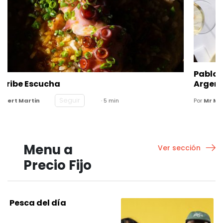
Pablo Rivero Inaugura Graciela, una Taberna
Argentina en Nueva York
Seguir
Por
Mr Menú
· 6 min
Menu a
Ver sección
Precio Fijo
Pesca del día