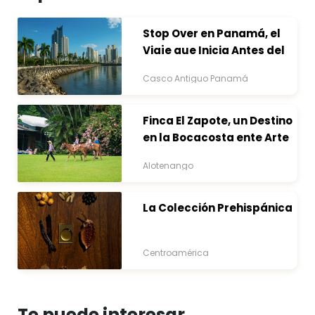
Stop Over en Panamá, el
Viaje que Inicia Antes del
Destino
Casco Antiguo Panamá
Finca El Zapote, un Destino
en la Bocacosta ente Arte
y Naturaleza
Alotenango
La Colección Prehispánica
Centroamérica
Te puede interesar