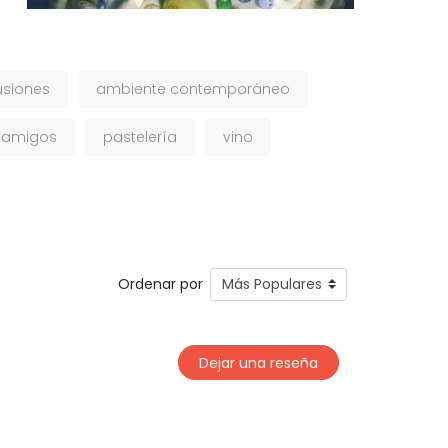
usiones
ambiente contemporáneo
 amigos
pastelería
vino
Ordenar por
Dejar una reseña