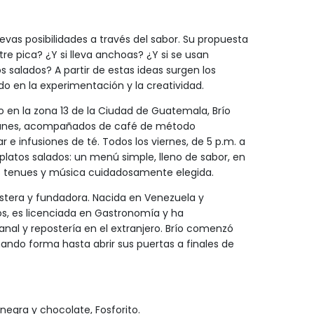
evas posibilidades a través del sabor. Su propuesta
e pica? ¿Y si lleva anchoas? ¿Y si se usan
salados? A partir de estas ideas surgen los
 en la experimentación y la creatividad.
 en la zona 13 de la Ciudad de Guatemala, Brío
unes, acompañados de café de método
e infusiones de té. Todos los viernes, de 5 p.m. a
latos salados: un menú simple, lleno de sabor, en
es tenues y música cuidadosamente elegida.
postera y fundadora. Nacida en Venezuela y
, es licenciada en Gastronomía y ha
nal y repostería en el extranjero. Brío comenzó
mando forma hasta abrir sus puertas a finales de
 negra y chocolate, Fosforito.