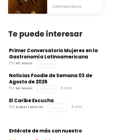
Centroamérica
Te puede interesar
Primer Conversatorio Mujeres en la
Gastronomía Latinoamericana
Por
Mr Menú
Seguir
Noticias Foodie de Semana 03 de
Agosto de 2026
Por
6 min
Mr Menú
Seguir
El Caribe Escucha
Por
5 min
Robert Martin
Seguir
Entérate de más con nuestro