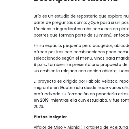
Brío es un estudio de repostería que explora nu
parte de preguntas como: ¿Qué pasa si un postr
técnicas e ingredientes más comunes en platos 
postres que forman parte de su menú, enfocado
En su espacio, pequeño pero acogedor, ubicado
ofrece postres con combinaciones poco com
seleccionado según el menú, vinos para maridar 
9 p.m., también se presenta una propuesta de p
un ambiente relajado con cocina abierta, luc
El proyecto es dirigido por Fabiola Velazco, re
migrante en Guatemala desde hace varios años
profundizado su formación en panadería artesa
en 2019, mientras ella aún estudiaba, y fue to
2023.
Platos Insignia:
Alfajor de Miso y Ajonjolí, Tartaleta de Aceituna