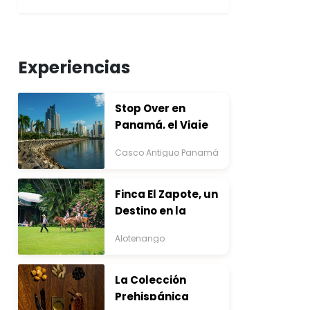
Experiencias
Stop Over en
Panamá, el Viaje
que Inicia Antes del
Casco Antiguo Panamá
Destino
Finca El Zapote, un
Destino en la
Bocacosta ente
Alotenango
Arte y Naturaleza
La Colección
Prehispánica