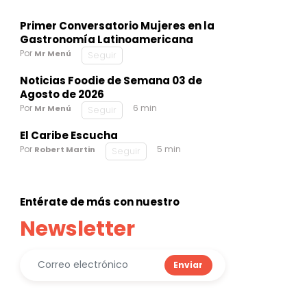
Primer Conversatorio Mujeres en la
Gastronomía Latinoamericana
Por
Mr Menú
Seguir
Noticias Foodie de Semana 03 de
Agosto de 2026
Por
6 min
Mr Menú
Seguir
El Caribe Escucha
Por
5 min
Robert Martin
Seguir
Entérate de más con nuestro
Newsletter
Enviar