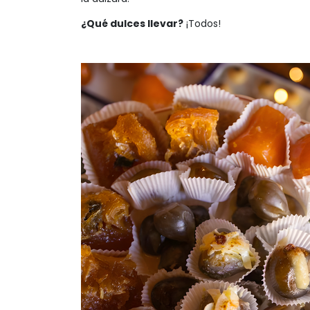
¿Qué dulces llevar?
¡Todos!