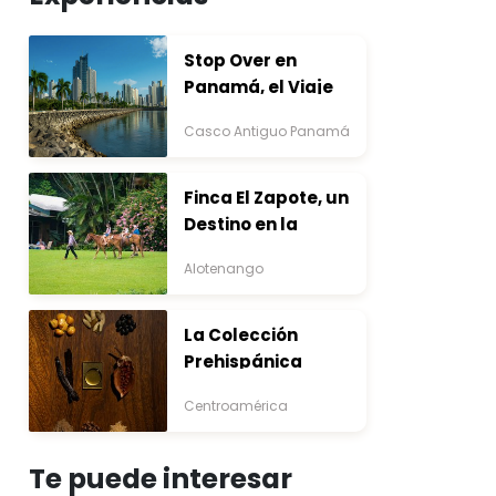
Stop Over en
Panamá, el Viaje
que Inicia Antes del
Casco Antiguo Panamá
Destino
Finca El Zapote, un
Destino en la
Bocacosta ente
Alotenango
Arte y Naturaleza
La Colección
Prehispánica
Centroamérica
Te puede interesar