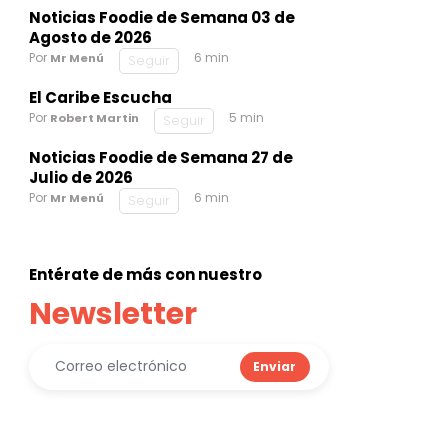
Noticias Foodie de Semana 03 de
Agosto de 2026
Por
6 min
Mr Menú
Seguir
El Caribe Escucha
Por
5 min
Robert Martin
Seguir
Noticias Foodie de Semana 27 de
Julio de 2026
Por
6 min
Mr Menú
Seguir
Entérate de más con nuestro
Newsletter
Enviar