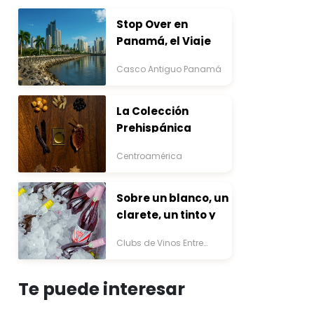
Stop Over en
Panamá, el Viaje
que Inicia Antes del
Casco Antiguo Panamá
Destino
La Colección
Prehispánica
Centroamérica
Sobre un blanco, un
clarete, un tinto y
una Mosquita
Clubs de Vinos Entre
Muerta
Copas
Te puede interesar