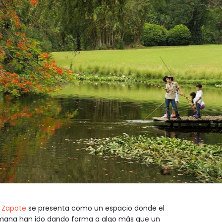
l Zapote
se presenta como un espacio donde el
humana han ido dando forma a algo más que un