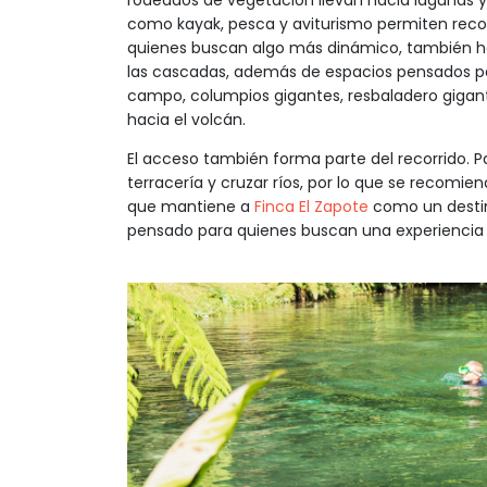
rodeados de vegetación llevan hacia lagunas y
como kayak, pesca y aviturismo permiten recorr
quienes buscan algo más dinámico, también hay
las cascadas, además de espacios pensados par
campo, columpios gigantes, resbaladero gigant
hacia el volcán.
El acceso también forma parte del recorrido. Pa
terracería y cruzar ríos, por lo que se recomien
que mantiene a
Finca El Zapote
como un destin
pensado para quienes buscan una experiencia 