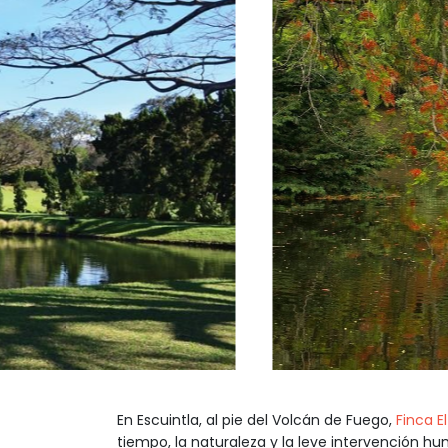
En Escuintla, al pie del Volcán de Fuego,
Finca E
tiempo, la naturaleza y la leve intervención 