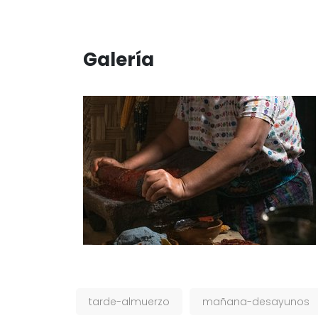
Galería
tarde-almuerzo
mañana-desayunos