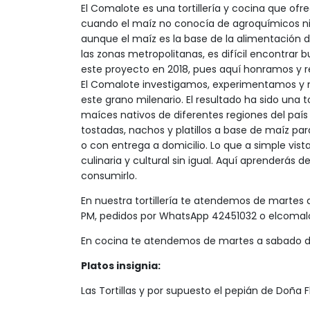
El Comalote es una tortillería y cocina que of
cuando el maíz no conocía de agroquímicos ni m
aunque el maíz es la base de la alimentación 
las zonas metropolitanas, es difícil encontrar bu
este proyecto en 2018, pues aquí honramos y 
El Comalote investigamos, experimentamos y 
este grano milenario. El resultado ha sido una t
maíces nativos de diferentes regiones del país
tostadas, nachos y platillos a base de maíz pa
o con entrega a domicilio. Lo que a simple vista
culinaria y cultural sin igual. Aquí aprenderás 
consumirlo.
En nuestra tortillería te atendemos de martes
PM, pedidos por WhatsApp 42451032 o
elcomal
En cocina te atendemos de martes a sabado d
Platos insignia:
Las Tortillas y por supuesto el pepián de Doña Fl