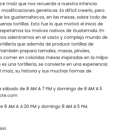
rece maíz que nos recuerda a nuestra infancia:
odificaciones genéticas. Es difícil creerlo, pero
de los guatemaltecos, en las mesas, sobre todo de
enas tortillas. Esto fue lo que motivó el inicio de
respetamos los maíces nativos de Guatemala. En
nos adentramos en el vasto y complejo mundo de
ortillería que además de producir tortillas de
 también prepara tamales, masas, pinoles,
ra comer en coloridas mesas inspiradas en la milpa
 es una tortillería, se convierte en una experiencia
del maíz, su historia y sus muchas formas de
 a sábado de 8 AM A 7 PM y domingo de 8 AM A 5
ote.com
e 8 AM A 4:30 PM y domingo 8 AM A 5 PM.
ori.