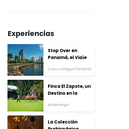
Experiencias
Stop Over en
Panamá, el Viaje
que Inicia Antes del
Casco Antiguo Panamá
Destino
Finca El Zapote, un
Destino en la
Bocacosta ente
Alotenango
Arte y Naturaleza
La Colección
Prehispánica