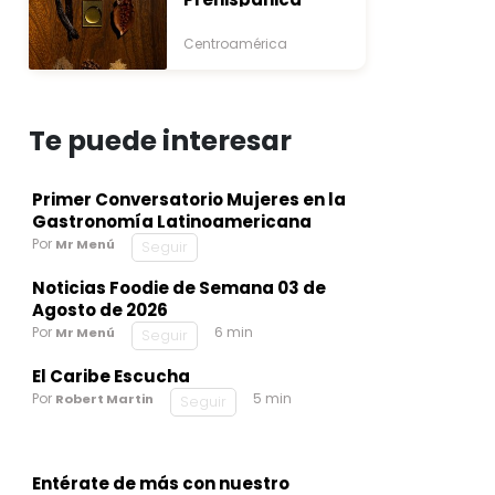
Centroamérica
Te puede interesar
Primer Conversatorio Mujeres en la
Gastronomía Latinoamericana
Por
Mr Menú
Seguir
Noticias Foodie de Semana 03 de
Agosto de 2026
Por
6 min
Mr Menú
Seguir
El Caribe Escucha
Por
5 min
Robert Martin
Seguir
Entérate de más con nuestro