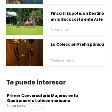
Finca El Zapote, un Destino
en la Bocacosta ente Arte
y Naturaleza
Alotenango
La Colección Prehispánica
Centroamérica
Te puede interesar
Primer Conversatorio Mujeres en la
Gastronomía Latinoamericana
Por
Mr Menú
Seguir