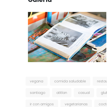
vegana
comida saludable
resta
santiago
atitlan
casual
glu
ir con amigos
vegetarianas
coct