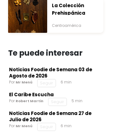
La Colección
Prehispánica
Centroamérica
Te puede interesar
Noticias Foodie de Semana 03 de
Agosto de 2026
Por
6 min
Mr Menú
Seguir
El Caribe Escucha
Por
5 min
Robert Martin
Seguir
Noticias Foodie de Semana 27 de
Julio de 2026
Por
6 min
Mr Menú
Seguir