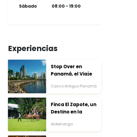
Sábado
08:00 - 19:00
Experiencias
Stop Over en
Panamá, el Viaje
que Inicia Antes del
Casco Antiguo Panamá
Destino
Finca El Zapote, un
Destino en la
Bocacosta ente
Alotenango
Arte y Naturaleza