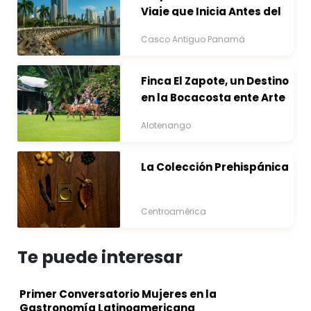
Viaje que Inicia Antes del
Destino
Casco Antiguo Panamá
Finca El Zapote, un Destino
en la Bocacosta ente Arte
y Naturaleza
Alotenango
La Colección Prehispánica
Centroamérica
Te puede interesar
Primer Conversatorio Mujeres en la
Gastronomía Latinoamericana