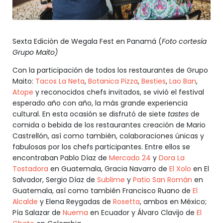
Sexta Edición de Wegala Fest en Panamá (
Foto cortesía
Grupo Maito)
Con la participación de todos los restaurantes de Grupo
Maito:
Tacos La Neta
,
Botanica Pizza
,
Besties
,
Lao Ban
,
Atope
y reconocidos chefs invitados, se vivió el festival
esperado año con año, la más grande experiencia
cultural. En esta ocasión se disfrutó de siete
tastes
de
comida o bebida de los restaurantes creación de Mario
Castrellón, así como también, colaboraciones únicas y
fabulosas por los chefs participantes. Entre ellos se
encontraban Pablo Díaz de
Mercado 24
y
Dora La
Tostadora
en Guatemala, Gracia Navarro de
El Xolo
en El
Salvador, Sergio Díaz de
Sublime
y
Patio San Román
en
Guatemala, así como también Francisco Ruano de
El
Alcalde
y Elena Reygadas de
Rosetta
, ambos en México;
Pía Salazar de
Nuema
en Ecuador y Álvaro Clavijo de
El