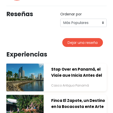
Reseñas
Ordenar por
Dejar una reseña
Experiencias
Stop Over en Panamá, el
Viaje que Inicia Antes del
Destino
Casco Antiguo Panamá
Finca El Zapote, un Destino
en la Bocacosta ente Arte
y Naturaleza