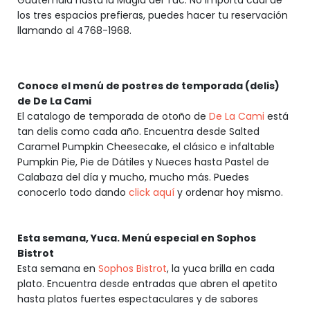
Guatemala hasta la Magia del Tuc. No importa cual de
los tres espacios prefieras, puedes hacer tu reservación
llamando al 4768-1968.
Conoce el menú de postres de temporada (delis)
de De La Cami
El catalogo de temporada de otoño de
De La Cami
está
tan delis como cada año. Encuentra desde Salted
Caramel Pumpkin Cheesecake, el clásico e infaltable
Pumpkin Pie, Pie de Dátiles y Nueces hasta Pastel de
Calabaza del día y mucho, mucho más. Puedes
conocerlo todo dando
click aquí
y ordenar hoy mismo.
Esta semana, Yuca. Menú especial en Sophos
Bistrot
Esta semana en
Sophos Bistrot
, la yuca brilla en cada
plato. Encuentra desde entradas que abren el apetito
hasta platos fuertes espectaculares y de sabores