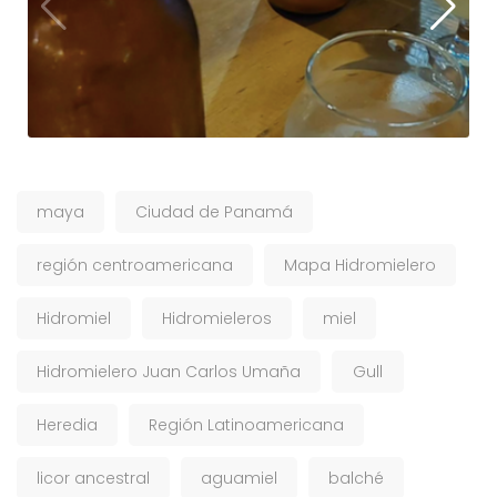
maya
Ciudad de Panamá
región centroamericana
Mapa Hidromielero
Hidromiel
Hidromieleros
miel
Hidromielero Juan Carlos Umaña
Gull
Heredia
Región Latinoamericana
licor ancestral
aguamiel
balché