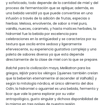
y sofisticado, todo depende de la cantidad de miel y del
proceso de fermentación que se aplique; además, es
una bebida versátil ya que puede convertirse en una
infusión a través de la adición de frutas, especias o
hierbas. Melosa, envolvente, de sabor a miel pura,
vainilla, nueces, caramelo, y hasta matices herbales, la
hidromiel fue la bebida por excelencia para
celebraciones en la antigüedad y se caracteriza por su
textura que oscila entre sedosa y ligeramente
efervescente, su experiencia gustativa compleja y una
paleta de sabores diversa ya que esta depende
directamente de la clase de miel con la que se prepare.
Balché
para la civilización maya,
Melikatron
para los
griegos,
Mjöõr
para los vikingos (quienes también creían
que la beberían eternamente al ascender al
Valhalla
) y
según la mitología nórdica, el único alimento del dios
Odín; la hidromiel o aguamiel es una bebida, fermento y
licor que vale la pena explorar por su valor
antropológico, gusto singular y dichosa disponibilidad de
la misma en tres países de nuestra región