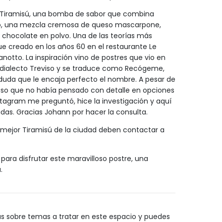
el Tiramisú, una bomba de sabor que combina
o, una mezcla cremosa de queso mascarpone,
e chocolate en polvo. Una de las teorías más
ue creado en los años 60 en el restaurante Le
anotto. La inspiración vino de postres que vio en
del dialecto Treviso y se traduce como Recógeme,
uda que le encaja perfecto el nombre. A pesar de
eso que no había pensado con detalle en opciones
stagram me preguntó, hice la investigación y aquí
das. Gracias Johann por hacer la consulta.
el mejor Tiramisú de la ciudad deben contactar a
para disfrutar este maravilloso postre, una
.
 sobre temas a tratar en este espacio y puedes