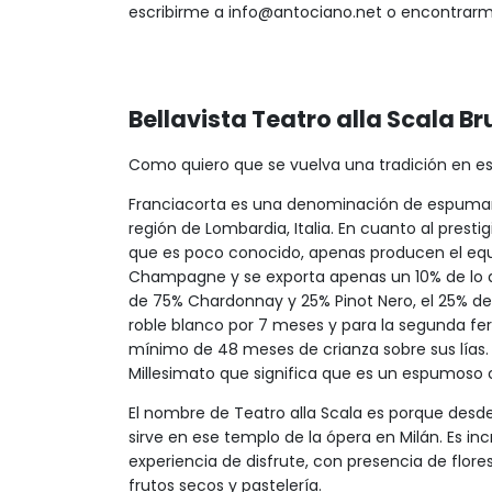
escribirme a info@antociano.net o encontrarm
Bellavista Teatro alla Scala B
Como quiero que se vuelva una tradición en 
Franciacorta es una denominación de espumant
región de Lombardia, Italia. En cuanto al prest
que es poco conocido, apenas producen el equi
Champagne y se exporta apenas un 10% de lo q
de 75% Chardonnay y 25% Pinot Nero, el 25% de
roble blanco por 7 meses y para la segunda fer
mínimo de 48 meses de crianza sobre sus lías. P
Millesimato que significa que es un espumoso
El nombre de Teatro alla Scala es porque desde
sirve en ese templo de la ópera en Milán. Es i
experiencia de disfrute, con presencia de flores
frutos secos y pastelería.