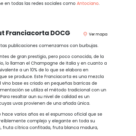
e en todas las redes sociales como
Antociano
.
rut Franciacorta DOCG
Ver mapa
estas publicaciones comenzamos con burbujas.
es de gran prestigio, pero poco conocida, de la
igio, lo llaman el Champagne de Italia y en cuanto a
valente a un 10% de lo que se elabora en
ue se produce. Este Franciacorta es una mezcla
l vino base es criado en pequeñas barricas de
mentación se utiliza el método tradicional con un
ara resaltar aun su nivel de calidad es un
 cuyas uvas provienen de una añada única.
 hace varios años es el espumoso oficial que se
ncreíblemente complejo y elegante en toda su
, fruta cítrica confitada, fruta blanca madura,