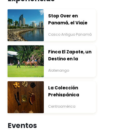
Stop Over en
Panamá, el Viaje
que Inicia Antes del
Casco Antiguo Panamá
Destino
Finca El Zapote, un
Destino en la
Bocacosta ente
Alotenango
Arte y Naturaleza
La Colección
Prehispánica
Centroamérica
Eventos