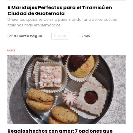
5 Maridajes Perfectos para el Tiramisú en
Ciudad de Guatemala
Diferentes opciones de vino para maridar uno de los postres
italianos más emblemáticos
Seguir
Por
Gilberto Pagua
· 6 min
Guía
Regalos hechos con amor: 7 opciones que