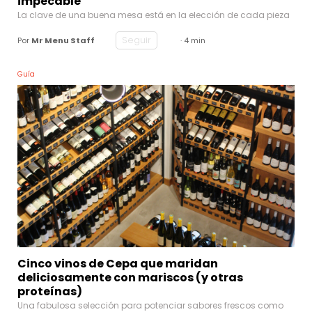
impecable
La clave de una buena mesa está en la elección de cada pieza
Seguir
Por
Mr Menu Staff
· 4 min
Guía
Cinco vinos de Cepa que maridan
deliciosamente con mariscos (y otras
proteínas)
Una fabulosa selección para potenciar sabores frescos como