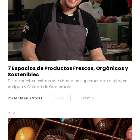
7 Espacios de Productos Frescos, Orgánicos y
Sostenibles
Desde huertos, restaurantes hasta un supermecado digital, en
Antigua y Cuidad de Guatemala
Seguir
Por
Mr Menu Staff
· 10 min
Guía